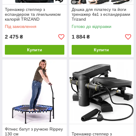
Тренажер степпер з
Дошка для пілатесу та йоги
еспандером та лічильником
тренажер 4в1 з еспандерами
калорій TRIZAND
Trizand
Під замовлення
Готово до відправки
2 475
1 884
₴
₴
Купити
Купити
Фітнес батут з ручкою Rippey
130 см
Тренажер степпер з