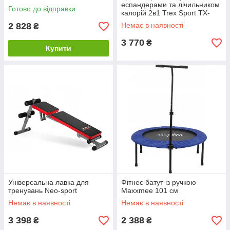
еспандерами та лічильником
Готово до відправки
калорій 2в1 Trex Sport TX-
070SP
2 828
Немає в наявності
₴
3 770
₴
Купити
Універсальна лавка для
Фітнес батут із ручкою
тренувань Neo-sport
Maxxmee 101 см
Немає в наявності
Немає в наявності
3 398
2 388
₴
₴