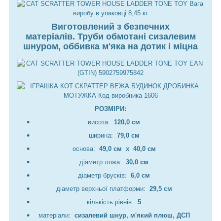
Виготовлений з безпечних
матеріалів. Труби обмотані сизалевим
шнуром, оббивка м'яка на дотик і міцна
РОЗМІРИ:
висота:
120,0 см
ширина:
79,0 см
основа:
49,0 см
х
40,0 см
діаметр ложа:
30,0 см
діаметр брусків:
6,0 см
діаметр верхньої платформи:
29,5 см
кількість рівнів:
5
матеріали:
сизалевий шнур, м'який плюш, ДСП