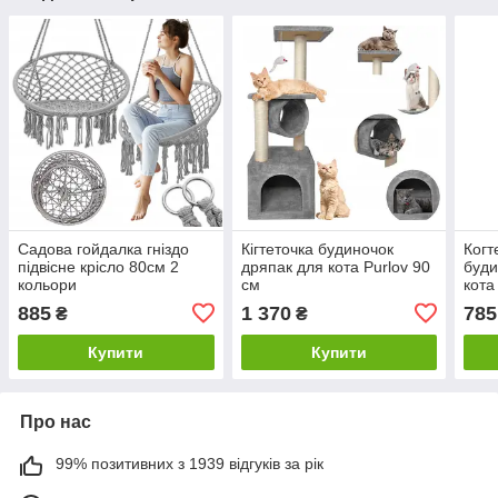
Садова гойдалка гніздо
Кігтеточка будиночок
Когт
підвісне крісло 80см 2
дряпак для кота Purlov 90
буди
кольори
см
кота
885
1 370
785
₴
₴
Купити
Купити
Про нас
99% позитивних з 1939 відгуків за рік