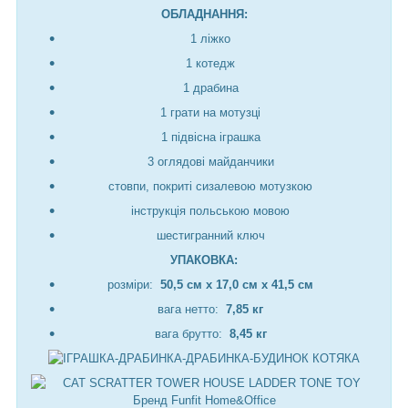
ОБЛАДНАННЯ:
1 ліжко
1 котедж
1 драбина
1 грати на мотузці
1 підвісна іграшка
3 оглядові майданчики
стовпи, покриті сизалевою мотузкою
інструкція польською мовою
шестигранний ключ
УПАКОВКА:
розміри:
50,5 см х 17,0 см х 41,5 см
вага нетто:
7,85 кг
вага брутто:
8,45 кг