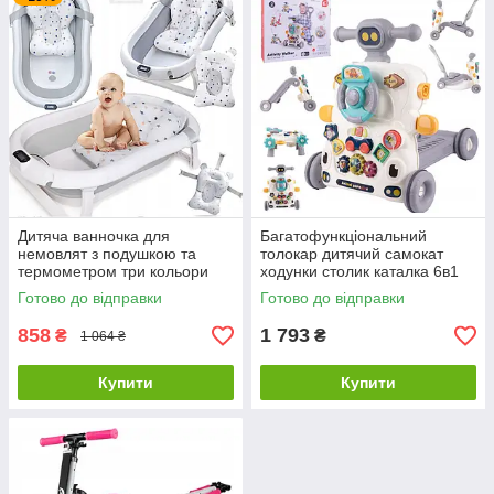
Дитяча ванночка для
Багатофункціональний
немовлят з подушкою та
толокар дитячий самокат
термометром три кольори
ходунки столик каталка 6в1
Activity Walker
Готово до відправки
Готово до відправки
858
1 793
₴
₴
1 064 ₴
Купити
Купити