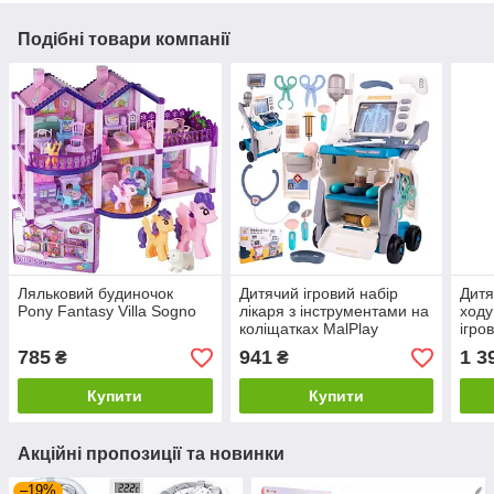
Подібні товари компанії
Ляльковий будиночок
Дитячий ігровий набір
Дитя
Pony Fantasy Villa Sogno
лікаря з інструментами на
ходу
коліщатках MalPlay
ігро
785
941
1 3
₴
₴
Купити
Купити
Акційні пропозиції та новинки
–19%