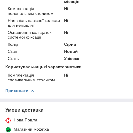
місяців
Комплектація
Ні
пеленальним столиком
Наявність навісної колиски
Ні
для немовлят
Оснащення коліщаток
Ні
системої фіксації
Колір
Сірий
Стан
Новий
Стать
Унісекс
Користувальницькі характеристики
Комплектація
Ні
сповивальним столиком
Приховати
Умови доставки
Нова Пошта
Магазини Rozetka