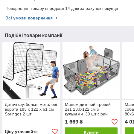
Повернення товару впродовж 14 днів за рахунок покупця
Всі умови повернення
Подібні товари компанії
Дитячі футбольні металеві
Манеж дитячий ігровий
Мане
ворота 183 х 122 х 61 см
2в1 230х122 см з
соба
Springos 2 шт
кульками 30 шт сірий
80х6
1 669
4 0
₴
Ціну уточнюйте
Купити