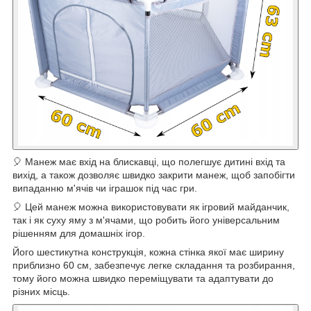
🎈 Манеж має вхід на блискавці, що полегшує дитині вхід та
вихід, а також дозволяє швидко закрити манеж, щоб запобігти
випаданню м'ячів чи іграшок під час гри.
🎈 Цей манеж можна використовувати як ігровий майданчик,
так і як суху яму з м'ячами, що робить його універсальним
рішенням для домашніх ігор.
Його шестикутна конструкція, кожна стінка якої має ширину
приблизно 60 см, забезпечує легке складання та розбирання,
тому його можна швидко переміщувати та адаптувати до
різних місць.