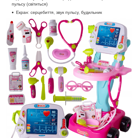
пульсу (світиться)
Екран: серцебиття, звук пульсу, будильник