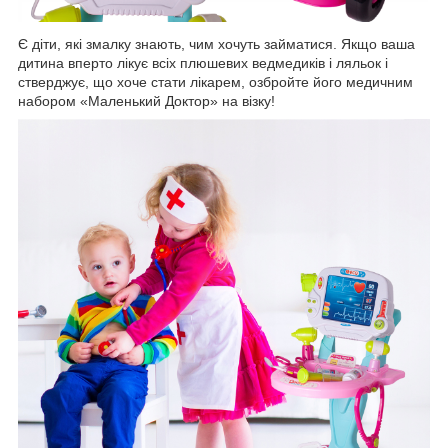
Є діти, які змалку знають, чим хочуть займатися. Якщо ваша
дитина вперто лікує всіх плюшевих ведмедиків і ляльок і
стверджує, що хоче стати лікарем, озбройте його медичним
набором «Маленький Доктор» на візку!