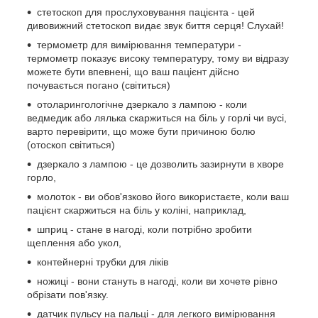
стетоскоп для прослуховування пацієнта - цей
дивовижний стетоскоп видає звук биття серця! Слухай!
термометр для вимірювання температури -
термометр показує високу температуру, тому ви відразу
можете бути впевнені, що ваш пацієнт дійсно
почувається погано (світиться)
отоларингологічне дзеркало з лампою - коли
ведмедик або лялька скаржиться на біль у горлі чи вусі,
варто перевірити, що може бути причиною болю
(отоскоп світиться)
дзеркало з лампою - це дозволить зазирнути в хворе
горло,
молоток - ви обов'язково його використаєте, коли ваш
пацієнт скаржиться на біль у коліні, наприклад,
шприц - стане в нагоді, коли потрібно зробити
щеплення або укол,
контейнерні трубки для ліків
ножиці - вони стануть в нагоді, коли ви хочете рівно
обрізати пов'язку.
датчик пульсу на пальці - для легкого вимірювання