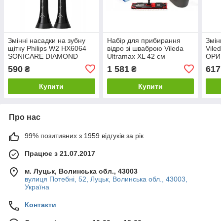
Змінні насадки на зубну
Набір для прибирання
Змін
щітку Philips W2 HX6064
відро зі шваброю Vileda
Vile
SONICARE DIAMOND
Ultramax XL 42 см
ОРИ
CLEAN 2шт Чорні
590
1 581
617
₴
₴
Купити
Купити
Про нас
99% позитивних з 1959 відгуків за рік
Працює з 21.07.2017
м. Луцьк, Волинська обл., 43003
вулиця Потебні, 52, Луцьк, Волинська обл., 43003,
Україна
Контакти