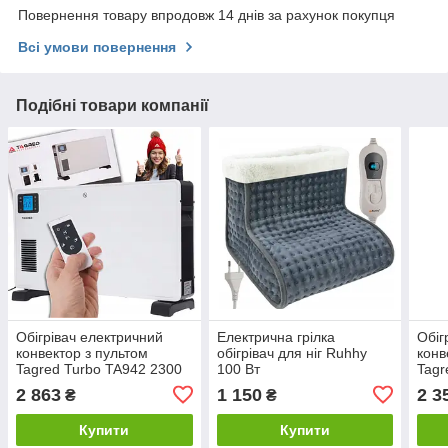
Повернення товару впродовж 14 днів за рахунок покупця
Всі умови повернення
Подібні товари компанії
Обігрівач електричний
Електрична грілка
Обіг
конвектор з пультом
обігрівач для ніг Ruhhy
конв
Tagred Turbo TA942 2300
100 Вт
Tag
W
2 863
1 150
2 3
₴
₴
Купити
Купити