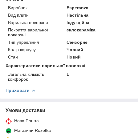
Виробник
Esperanza
Вид плити
Настільна
Варильна поверхня
Індукційна
Покриття варильної
склокераміка
поверхні
Тип управління
Сенсорне
Колір корпусу
Чорний
Стан
Новий
Характеристики варильної поверхні
Загальна кількість
1
конфорок
Приховати
Умови доставки
Нова Пошта
Магазини Rozetka