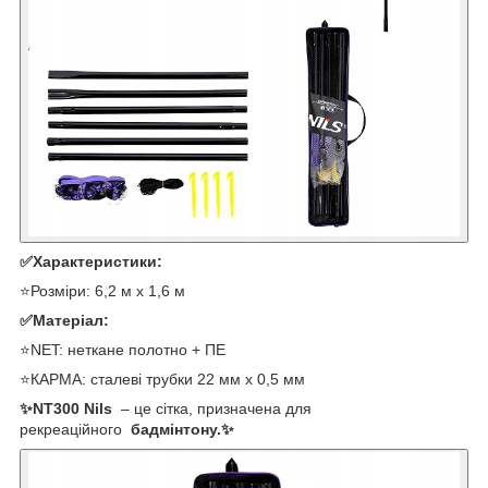
✅Характеристики:
⭐Розміри: 6,2 м x 1,6 м
✅Матеріал:
⭐NET: неткане полотно + ПЕ
⭐КАРМА: сталеві трубки 22 мм x 0,5 мм
✨NT300 Nils
– це сітка, призначена для
рекреаційного
бадмінтону.✨