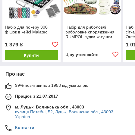
Набір для покеру 300
Набір для риболовлі
Набі
фішок в кейсі Malatec
риболовне спорядження
сітк
RUMPOL вудки котушки
Outt
сітка чохол
1 379
1 0
₴
Ціну уточнюйте
Купити
Про нас
99% позитивних з 1953 відгуків за рік
Працює з 21.07.2017
м. Луцьк, Волинська обл., 43003
вулиця Потебні, 52, Луцьк, Волинська обл., 43003,
Україна
Контакти