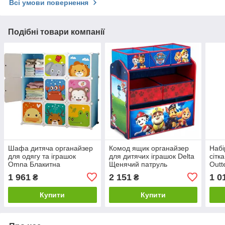
Всі умови повернення
Подібні товари компанії
Шафа дитяча органайзер
Комод ящик органайзер
Набі
для одягу та іграшок
для дитячих іграшок Delta
сітк
Omna Блакитна
Щенячий патруль
Outt
1 961
2 151
1 0
₴
₴
Купити
Купити