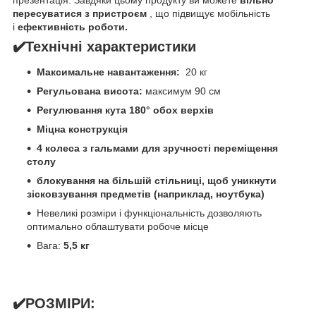
презентація. Завдяки цьому продукту ви можете
вільно
пересуватися з пристроєм
, що підвищує мобільність
і
ефективність роботи.
✔️Технічні характеристики
Максимальне навантаження:
20 кг
Регульована висота:
максимум 90 см
Регулювання кута 180° обох верхів
Міцна конструкція
4 колеса з гальмами для зручності переміщення
столу
блокування на більшій стільниці, щоб уникнути
зісковзування предметів (наприклад, ноутбука)
Невеликі розміри і функціональність дозволяють
оптимально облаштувати робоче місце
Вага:
5,5 кг
✔️РОЗМІРИ: