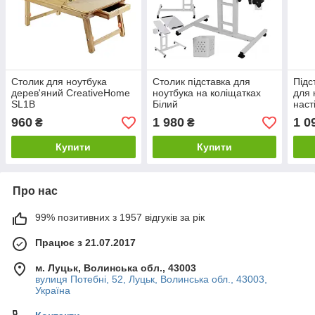
Столик для ноутбука
Столик підставка для
Підс
дерев'яний CreativeHome
ноутбука на коліщатках
для 
SL1B
Білий
наст
17.3
960
1 980
1 0
₴
₴
Купити
Купити
Про нас
99% позитивних з 1957 відгуків за рік
Працює з 21.07.2017
м. Луцьк, Волинська обл., 43003
вулиця Потебні, 52, Луцьк, Волинська обл., 43003,
Україна