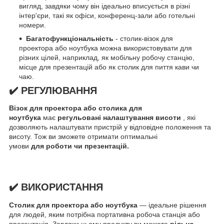
вигляд, завдяки чому він ідеально вписується в різні
інтер'єри, такі як офіси, конференц-зали або готельні
номери.
Багатофункціональність
- столик-візок для
проектора або ноутбука можна використовувати для
різних цілей, наприклад, як мобільну робочу станцію,
місце для презентацій або як столик для пиття кави чи
чаю.
✔️ РЕГУЛЮВАННЯ
Візок для проектора або столика для
ноутбука
має
регульовані
налаштування висоти
, які
дозволяють налаштувати пристрій у відповідне положення та
висоту. Тож ви зможете отримати оптимальні
умови
для
роботи чи презентацій.
✔️ ВИКОРИСТАННЯ
Столик для проектора або ноутбука
— ідеальне рішення
для людей, яким потрібна портативна робоча станція або