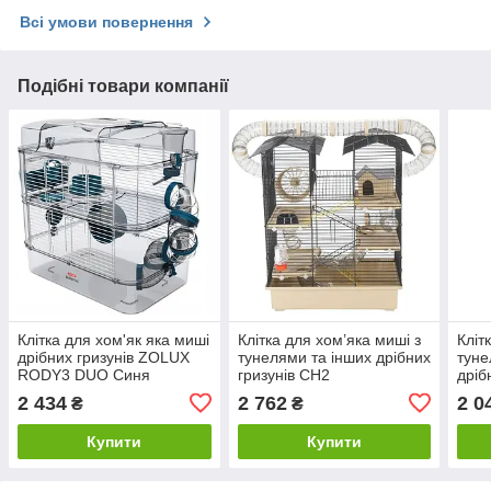
Всі умови повернення
Подібні товари компанії
Клітка для хом'як яка миші
Клітка для хом’яка миші з
Кліт
дрібних гризунів ZOLUX
тунелями та інших дрібних
туне
RODY3 DUO Синя
гризунів CH2
дріб
беж
2 434
2 762
2 0
₴
₴
Купити
Купити