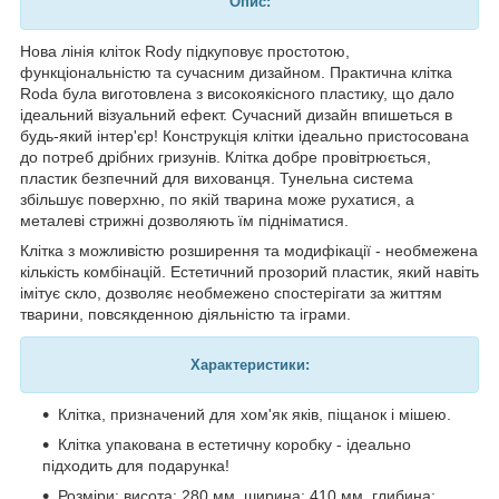
Опис:
Нова лінія кліток Rody підкуповує простотою,
функціональністю та сучасним дизайном. Практична клітка
Roda була виготовлена з високоякісного пластику, що дало
ідеальний візуальний ефект. Сучасний дизайн впишеться в
будь-який інтер'єр! Конструкція клітки ідеально пристосована
до потреб дрібних гризунів. Клітка добре провітрюється,
пластик безпечний для вихованця. Тунельна система
збільшує поверхню, по якій тварина може рухатися, а
металеві стрижні дозволяють їм підніматися.
Клітка з можливістю розширення та модифікації - необмежена
кількість комбінацій. Естетичний прозорий пластик, який навіть
імітує скло, дозволяє необмежено спостерігати за життям
тварини, повсякденною діяльністю та іграми.
Характеристики:
Клітка, призначений для хом'як яків, піщанок і мішею.
Клітка упакована в естетичну коробку - ідеально
підходить для подарунка!
Розміри: висота: 280 мм, ширина: 410 мм, глибина: